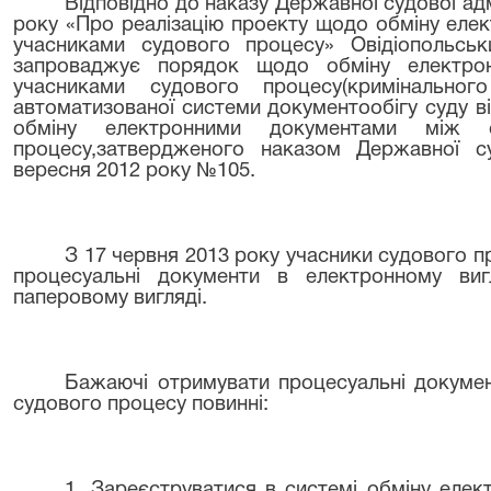
Відповідно до наказу Державної судової адмі
року «Про реалізацію проекту щодо обміну еле
учасниками судового процесу» Овідіопольськ
запроваджує порядок щодо обміну електро
учасниками судового процесу(кримінальног
автоматизованої системи документообігу суду в
обміну електронними документами між 
процесу,затвердженого наказом Державної суд
вересня 2012 року №105.
З 17 червня 2013 року учасники судового 
процесуальні документи в електронному ви
паперовому вигляді.
Бажаючі отримувати процесуальні докумен
судового процесу повинні:
1. Зареєструватися в системі обміну еле