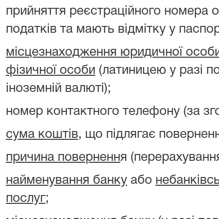
прийняття реєстраційного номера о
податків та мають відмітку у паспорт
місцезнаходження юридичної особ
фізичної особи
(латиницею у разі п
іноземній валюті);
номер контактного телефону (за зг
сума коштів
, що підлягає повернен
причина поверненн
я (перерахуванн
найменування банку
або
небанківс
послуг
;