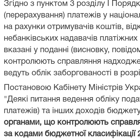
Згідно з пунктом 3 розділу I Поряд
(перерахування) платежів у націона
на рахунки отримувачів коштів, від
небанківських надавачів платіжних 
вказані у поданні (висновку, повідо
контролюють справляння надходжен
ведуть облік заборгованості в розрі
Постановою Кабінету Міністрів Укра
"Деякі питання ведення обліку подат
платежів) та інших доходів бюджет
органами, що контролюють справл
за кодами бюджетної класифікації 