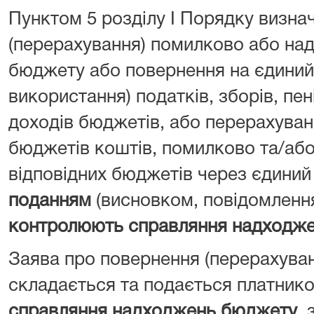
Пунктом 5 розділу I Порядку визна
(перерахування) помилково або над
бюджету або повернення на єдиний 
використання) податків, зборів, пен
доходів бюджетів, або перерахуван
бюджетів коштів, помилково та/або
відповідних бюджетів через єдиний
поданням
(висновком, повідомленн
контролюють справляння надходж
Заява про повернення (перерахува
складається та подається платник
справляння надходжень бюджету
, 