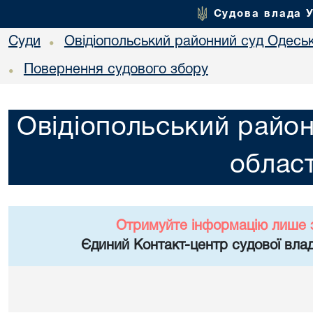
Судова влада 
Суди
Овідіопольський районний суд Одеськ
•
Повернення судового збору
•
Овідіопольський район
област
Отримуйте інформацію лише 
Єдиний Контакт-центр судової влад