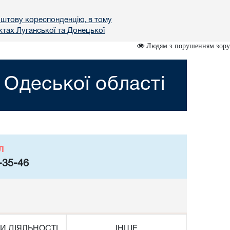
поштову кореспонденцію, в тому
тах Луганської та Донецької
Людям з порушенням зору
 Одеської області
л
-35-46
И ДІЯЛЬНОСТІ
ІНШЕ