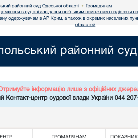
ський районний суд Одеської області
Громадянам
•
ідомлення в судові засідання осіб, яким неможливо надіслати 
вану одержувачам в АР Крим, а також в окремих населених пунк
областей
польський районний суд
Отримуйте інформацію лише з офіційних джере
й Контакт-центр судової влади України 044 207
ЕНТР
ГРОМАДЯНАМ
ПОКАЗНИК