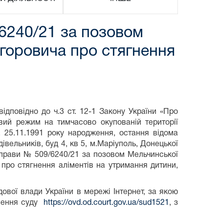
6240/21 за позовом
Ігоровича про стягнення
ідповідно до ч.3 ст. 12-1 Закону України «Про
вий режим на тимчасово окупованій території
, 25.11.1991 року народження, остання відома
івельників, буд 4, кв 5, м.Маріуполь, Донецької
 справи № 509/6240/21 за позовом Мельчинської
 про стягнення аліментів на утримання дитини,
ової влади України в мережі Інтернет, за якою
ішення суду
https://ovd.od.court.gov.ua/sud1521
, з