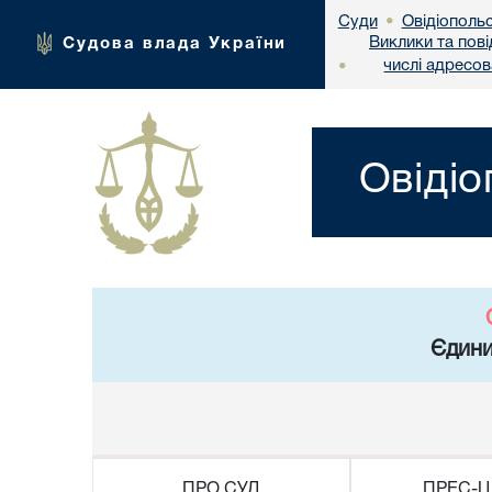
Овідіополь
Суди
•
Виклики та пов
Судова влада України
числі адресо
•
Овідіо
Єдини
ПРО СУД
ПРЕС-Ц