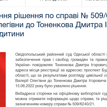
ня рішення по справі № 509/
легівни до Тоненкова Дмитра 
 дитини
Овідіопольський районний суд Одеської області в
забезпечення прав і свобод громадян та право
України» повідомляє Тоненкова Дмитра Ігорович
адреса місця реєстрації за адресою: проспект Буд
області, що за результатами розгляду цивільної
Валерії Олегівни до Тоненкова Дмитра Ігоровича
15.06.2022 року було ухвалено рішення.
Вебадреса сторінки на офіційному вебпорталі суд
можна отримати інформацію щодо справи, та р
зазначенням номеру справи № 509/6240/21.