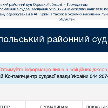
ський районний суд Одеської області
Громадянам
•
ідомлення в судові засідання осіб, яким неможливо надіслати 
вану одержувачам в АР Крим, а також в окремих населених пунк
областей
польський районний суд
Отримуйте інформацію лише з офіційних джере
й Контакт-центр судової влади України 044 207
ЕНТР
ГРОМАДЯНАМ
ПОКАЗНИК