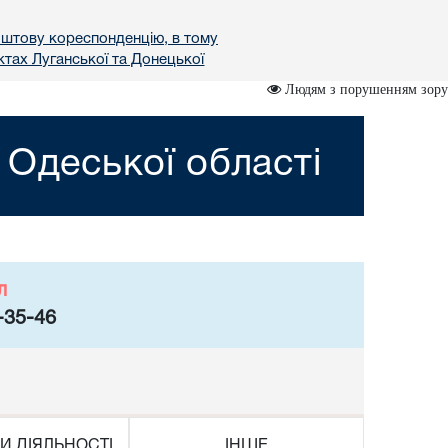
поштову кореспонденцію, в тому
тах Луганської та Донецької
Людям з порушенням зору
 Одеської області
л
-35-46
И ДІЯЛЬНОСТІ
ІНШЕ