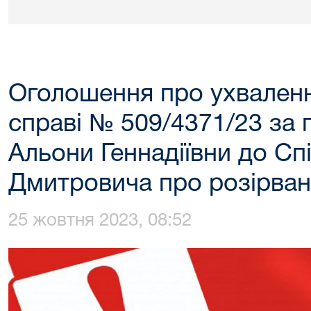
Оголошення про ухваленн
справі № 509/4371/23 за 
Альони Геннадіївни до Сп
Дмитровича про розірва
25 жовтня 2023, 08:52