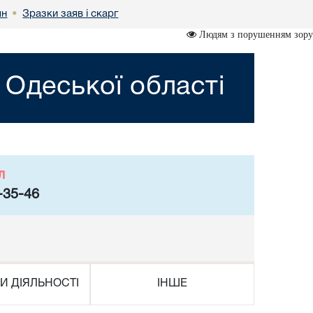
ян
Зразки заяв і скарг
•
Людям з порушенням зору
 Одеської області
л
-35-46
И ДІЯЛЬНОСТІ
ІНШЕ