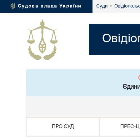
Овідіополь
Судова влада України
Суди
•
Овідіо
Єдини
ПРО СУД
ПРЕС-Ц