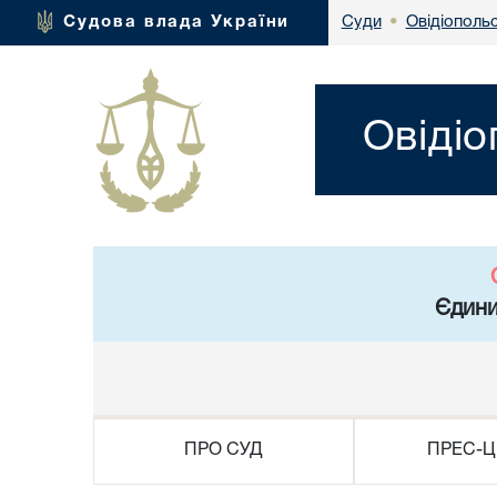
Овідіополь
Судова влада України
Суди
•
Овідіо
Єдини
ПРО СУД
ПРЕС-Ц