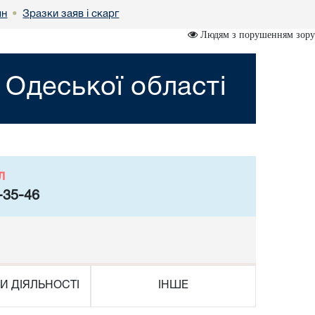
ян
Зразки заяв і скарг
•
Людям з порушенням зору
 Одеської області
л
-35-46
И ДІЯЛЬНОСТІ
ІНШЕ