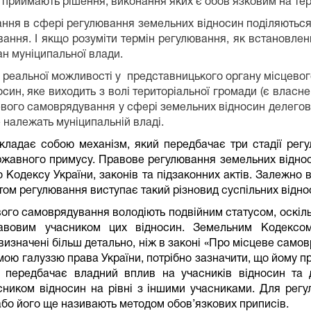
риймають рішення, виконання яких є обов’язковим на терит
ня в сфері регулювання земельних відносин поділяються
ння. І якщо розуміти термін регулювання, як встановлен
н муніципальної влади.
 реальної можливості у
представницького органу місцево
ин, яке виходить з волі територіальної громади (є власне
цевого самоврядування у сфері земельних відносин делего
е належать муніципальній владі.
ладає собою механізм, який передбачає три стадії регу
державного примусу. Правове регулювання земельних відно
 Кодексу України, законів та підзаконних актів. Залежно 
том регулювання виступає такий різновид суспільних відно
ого самоврядування володіють подвійним статусом, оскіл
равовим учасником цих відносин. Земельним Кодексо
изначені більш детально, ніж в законі «Про місцеве самов
мою галуззю права України, потрібно зазначити, що йому п
 передбачає владний вплив на учасників відносин та 
ником відносин на рівні з іншими учасниками. Для рег
бо його ще називають методом обов’язкових приписів.