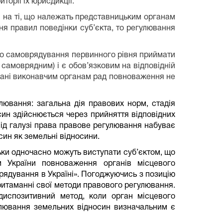
орії їх юрисдикції.
 на ті, що належать представницьким органам
ня правил поведінки суб’єкта, то регулювання
го самоврядування первинного рівня приймати
 самоврядним) і є обов’язковим на відповідній
вані виконавчим органам рад повноваження не
лювання: загальна дія правових норм, стадія
син здійснюється через прийняття відповідних
від галузі права правове регулювання набуває
син як земельні відносини.
ьки одночасно можуть виступати суб’єктом, що
м України повноваження органів місцевого
рядування в Україні». Погоджуючись з позицію
ритаманні свої методи правового регулювання.
диспозитивний метод, коли орган місцевого
улювання земельних відносин визначальним є