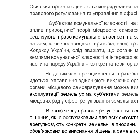
Оскільки орган місцевого самоврядування т
правового регулювання та управління в сфері
Суб’єктом комунальної власності
на 
вплив природничої теорії місцевого самовр
реалізують
право комунальної власності на 
на землю безпосередньо територіальною гр
Кодексу України, слід вважати, що органи 
землями комунальної власності в інтересах вс
частина народу України – конкретна територіа
На даний час
про здійснення територі
йдеться. Управління здійснюють виключно ор
органи місцевого самоврядування можна виз
експлуатації земель усіма суб’єктами
земельн
місцевих рад у сфері регулювання земельних 
В свою чергу правове регулювання в с
рішення, які є обов’язковими для всіх суб’єкті
врегульовують конкретні земельні відносини.
обов’язкових до виконання рішень, а саме вик