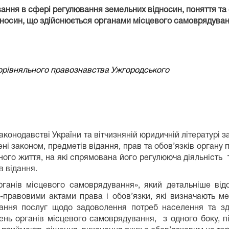
ання в сфері регулювання земельних відносин, поняття та
дносин, що здійснюється органами місцевого самоврядуван
порівняльного правознавства Ужгородського
аконодавстві України та вітчизняній юридичній літературі 
ені законом, предметів відання, прав та обов’язків органу п
ного життя, на які спрямована його регулююча діяльність
в відання.
ганів місцевого самоврядування», який детальніше від
-правовими актами права і обов’язки, які визначають м
ання послуг щодо задоволення потреб населення та з
ень органів місцевого самоврядування,
з одного боку, п