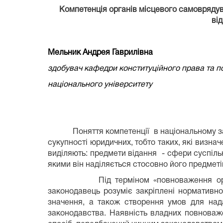
Компетенція органів місцевого самоврядув
ві
Мельник Андрея Гаврилівна
здобувач кафедри конституційного права та 
національного університету
Поняття компетенції
в національному з
сукупності юридичних, тобто таких, які визнач
виділяють: предмети відання
- сфери суспіль
якими він наділяється стосовно його предметі
Під терміном «повноваження ор
законодавець розуміє закріплені нормативно
значення, а також створення умов для над
законодавства. Наявність владних повноваж