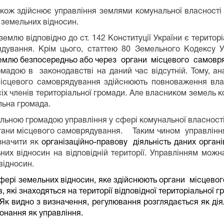
акож здійснює управління землями комунальної власності
 земельних відносин.
землю відповідно до ст. 142 Конституції України є територ
ядування. Крім цього, статтею 80 Земельного Кодексу 
землю безпосередньо або через
органи
місцевого
самовр
омадою в
законодавстві на даний час відсутній. Тому, 
місцевого самоврядування здійснюють повноваження вла
іх членів територіальної громади. Але власником земель ко
льна громада.
альною громадою управління у сфері комунальної власності
гани місцевого самоврядування.
Таким чином
управлінн
начити як
організаційно-правову
діяльність даних орган
их відносин на відповідній території. Управлінням можн
відносин.
фері земельних відносин, яке здійснюють органи
місцевог
в, які знаходяться на території відповідної територіальної г
 Як видно з визначення, регулювання розглядається як ді
онання як управління.