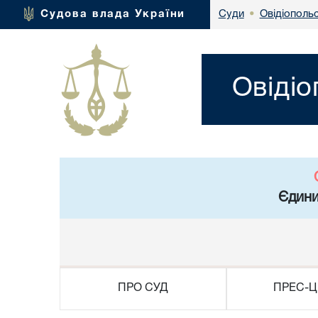
Овідіополь
Судова влада України
Суди
•
Овідіо
Єдини
ПРО СУД
ПРЕС-Ц