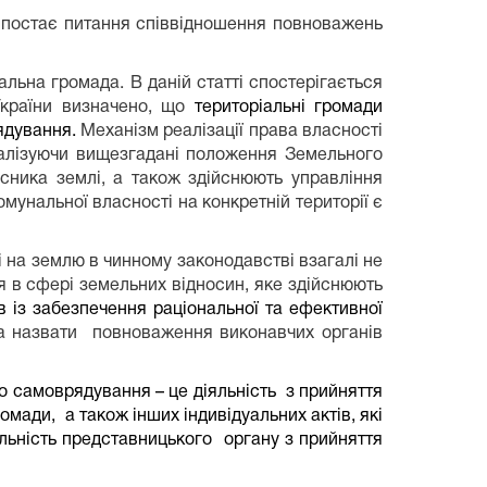
 постає питання співвідношення повноважень
іальна громада. В даній статті спостерігається
України визначено, що
територіальні громади
ядування.
Механізм реалізації права власності
аналізуючи вищезгадані положення Земельного
сника землі, а також здійснюють управління
мунальної власності на конкретній території є
 на землю в чинному законодавстві взагалі не
я в сфері земельних відносин, яке здійснюють
ів із забезпечення раціональної та ефективної
а назвати
повноваження виконавчих органів
о самоврядування – це діяльність
з прийняття
ромади,
а також інших індивідуальних актів, які
яльність представницького
органу з прийняття