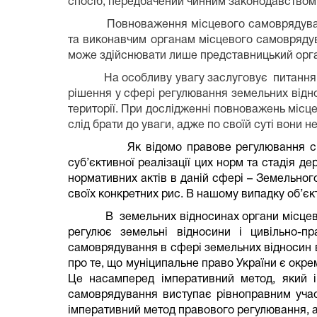
спосіб, передбачений чинним законодавством п
Повноваження місцевого самоврядуван
та виконавчим органам місцевого самоврядува
може здійснювати лише представницький орга
На особливу увагу заслуговує
питання
рішення у сфері регулювання земельних віднос
території. При дослідженні повноважень міс
слід брати до уваги, адже по своїй суті вони н
Як відомо правове регулювання ск
суб’єктивної реалізації цих норм та стадія 
нормативних актів в даній сфері – Земельного
своїх конкретних рис. В нашому випадку об’єк
В
земельних відносинах органи місцев
регулює земельні відносини і цивільно-п
самоврядування в сфері земельних відносин в
про те, що муніципальне право України є окре
Це насамперед імперативний метод, який і
самоврядування виступає рівноправним учас
імперативний метод правового регулювання, а