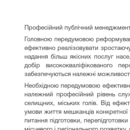
Професійний публічний менеджмент 
Головною передумовою реформуванн
ефективно реалізовувати зростаючу
надання більш якісних послуг насе
добір висококваліфікованого пе
забезпечуються належні можливості
Необхідною передумовою ефективно
належний професійний рівень служб
селищних, міських голів. Від ефек
умови життя мешканців конкретної т
питання підготовки, перепідготовки
місцевого і регіонального розвитку