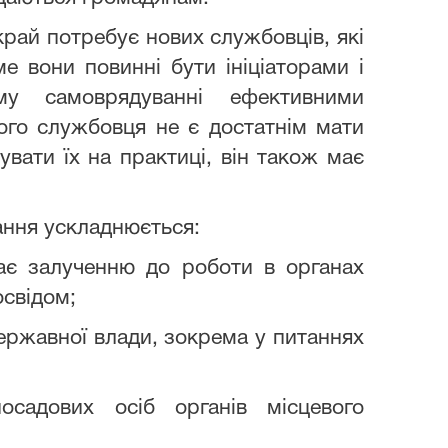
край потребує нових службовців, які
е вони повинні бути ініціаторами і
му самоврядуванні ефективними
ого службовця не є достатнім мати
увати їх на практиці, він також має
ання ускладнюється:
є залученню до роботи в органах
освідом;
державної влади, зокрема у питаннях
осадових осіб органів місцевого