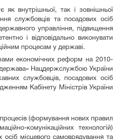
є як внутрішньої, так і зовнішньої
ння службовців та посадових осіб
державного управління, підвищення
етентно і відповідально виконувати
аційним процесам у державі.
рами економічних реформ на 2010-
а держава» Нацдержслужбою України
авних службовців, посадових осіб
дженням Кабінету Міністрів України
х процесів (формування нових правил
аційно-комунікаційних технологій)
х осіб місцевого самоврядування та