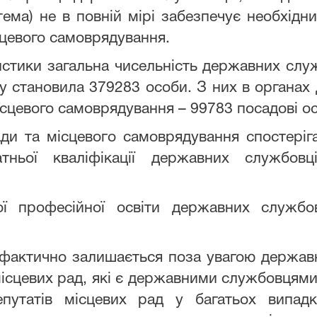
тема) не в повній мірі забезпечує необхід
сцевого самоврядування.
тики загальна чисельність державних служ
у становила 379283 особи. З них в органа
ісцевого самоврядування – 99783 посадові о
ди та місцевого самоврядування спостеріга
тньої кваліфікації державних службовц
ої професійної освіти державних службов
 фактично залишається поза увагою державн
 місцевих рад, які є державними службовцям
депутатів місцевих рад у багатьох випад