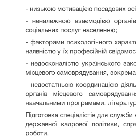
- низькою мотивацією посадових осі
- неналежною взаємодією органів
соціальних послуг населенню;
- факторами психологічного характ
наявністю у
їх професійній свідомо
- недосконалістю українського зак
місцевого самоврядування, зокрема
- недостатньою координацією діяль
органів місцевого самоврядуван
навчальними програмами, літерату
Підготовка спеціалістів для служби
державної кадрової політики, сп
роботи.