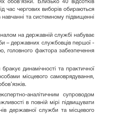
х обов'язки. Близько 40 відсотків
 під час чергових виборів обираються
в навчанні та системному підвищенні
оналом на державній службі набуває
жби – державних
службовців першої -
ою, головного фактора забезпечення
 бракує динамічності та практичної
собами місцевого самоврядування,
бов’язків.
експертно-аналітичним супроводом
жливості в повній мірі підвищувати
нів державної служби та місцевого