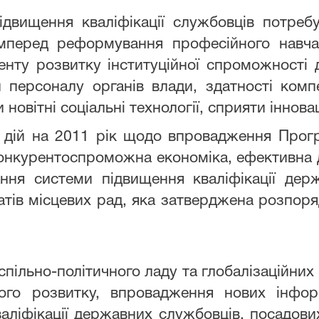
двищення кваліфікації службовців потребу
амперед реформування професійного навча
енту розвитку інституційної спроможності 
 персоналу органів влади, здатності комп
 новітні соціальні технології, сприяти іннов
у дій на 2011 рік щодо впровадження Прог
конкурентоспроможна економіка, ефективн
ня системи підвищення кваліфікації держ
атів місцевих рад, яка затверджена розпоря
пільно-політичного ладу та глобалізаційни
ого розвитку, впровадження нових інформ
аліфікації державних службовців, посадови