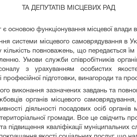
ТА ДЕПУТАТІВ МІСЦЕВИХ РАД
є основою функціонування місцевої влади в 
я системи місцевого самоврядування в Укр
 кількість повноважень, що передається їм
ленню. Умови служби співробітників органі
рсоналу з урахуванням особистих якост
 професійної підготовки, винагороди та про
го виконання зазначених завдань та повно
овців органів місцевого самоврядування, 
тивності діяльності посадових осіб органів
ериторіальної громади. Все це свідчить пр
 та підвищення кваліфікації муніципальних 
, покращання якості соціальних послуг, що н