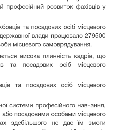
ний професійний розвиток фахівців у
бовців та посадових осіб місцевого
х державної влади працювало 279500
соби місцевого самоврядування.
ється висока плинність кадрів, що
ів та посадових осіб місцевого
ців та посадових осіб місцевого
ої системи професійного навчання,
и або посадовими особами місцевого
ках здебільшого не дає їм змоги