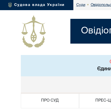
Овідіополь
Судова влада України
Суди
•
Овідіо
Єдини
ПРО СУД
ПРЕС-Ц