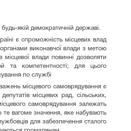
будь-якій демократичній державі.
аїні є спроможність місцевих влад
 органами виконавчої влади з метою
в місцевої влади повинні дозволяти
ей та компетентності; для цього
сування по службі
важень місцевого самоврядування є
депутатів місцевих рад, сільських,
 місцевого самоврядування залежать
о те вагоме значення, яке набувають
службовців для забезпечення сталого
адаються громадянам.