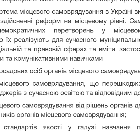
стема місцевого самоврядування в Україні в
здійсненні реформ на місцевому рівні. Сам
демократичних перетворень у місцево
 їх реалізують для сучасного муніципальн
ціальній та правовій сферах та вміти
застос
и та комунікативними навичками
посадових осіб органів місцевого самоврядув
місцевого самоврядування, що перешкоджа
жерів з сучасною освітою та відповідним д
цевого самоврядування від рішень органів 
ників органів місцевого самоврядування;
х стандартів якості у галузі навчання п