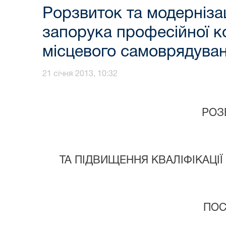
Рорзвиток та модернізац
запорука професійної к
місцевого самоврядуван
21 січня 2013, 10:32
РОЗ
ТА ПІДВИЩЕННЯ КВАЛІФІКАЦІ
ПОС