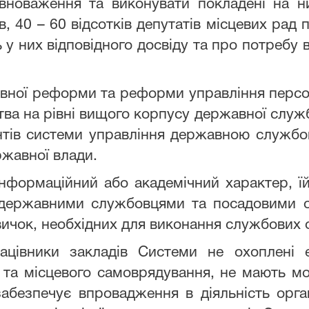
овноваження та виконувати покладені на ни
в, 40 – 60 відсотків депутатів місцевих рад
ь у них відповідного досвіду та про потребу 
тивної реформи та реформи управління перс
тва на рівні вищого корпусу державної слу
ментів системи управління державною служб
ржавної влади.
формаційний або академічний характер, їй
 державними службовцями та посадовими о
ичок, необхідних для виконання службових о
працівники закладів Системи не охоплені 
и та місцевого самоврядування, не мають мо
забезпечує впровадження в діяльність орга