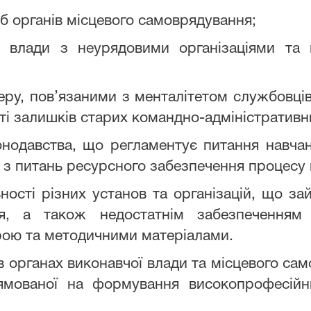
б органів місцевого самоврядування;
 влади з неурядовими організаціями та 
еру, пов’язаними з менталітетом службовців
сті залишків старих командно-адміністративн
онодавства, що регламентує питання навчанн
 з питань ресурсного забезпечення процесу 
ності різних установ та організацій, що з
ня, а також недостатнім забезпечення
рою та методичними матеріалами.
 в органах виконавчої влади та місцевого 
рямованої на формування високопрофесійни