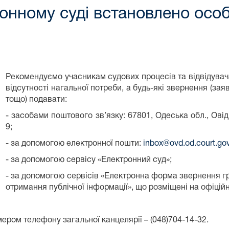
йонному суді встановлено осо
Рекомендуємо учасникам судових процесів та відвідувача
відсутності нагальної потреби, а будь-які звернення (зая
тощо) подавати:
- засобами поштового зв’язку: 67801, Одеська обл., Овіді
9;
- за допомогою електронної пошти:
inbox@ovd.od.court.go
- за допомогою сервісу «Електронний суд»;
- за допомогою сервісів «Електронна форма звернення г
отримання публічної інформації», що розміщені на офіційн
ром телефону загальної канцелярії – (048)704-14-32.