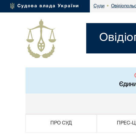
Овідіополь
Судова влада України
Суди
•
Овідіо
Єдини
ПРО СУД
ПРЕС-Ц