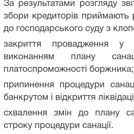
За результатами розгляду зв
збори кредиторів приймають 
до господарського суду з кло
закриття провадження у 
виконанням плану санац
платоспроможності боржника;
припинення процедури санац
банкрутом і відкриття ліквідац
схвалення змін до плану са
строку процедури санації.