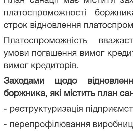
План санації має містити за
платоспроможності боржни
строк відновлення платоспро
Платоспроможність вважає
умови погашення вимог кредит
вимог кредиторів.
Заходами щодо відновленн
боржника, які містить план сан
- реструктуризація підприємст
- перепрофілювання виробниц