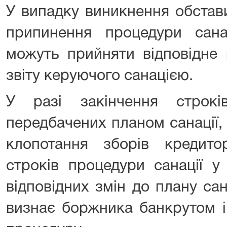
У випадку виникнення обстав
припинення процедури санац
можуть прийняти відповідне 
звіту керуючого санацією.
У разі закінчення строкі
передбачених планом санації, 
клопотання зборів кредит
строків процедури санації у
відповідних змін до плану са
визнає боржника банкрутом і 