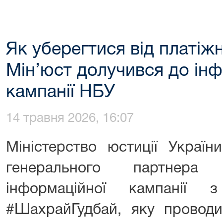
Як уберегтися від платіж
Мін’юст долучився до ін
кампанії НБУ
14 травня 2026, 16:07
Міністерство юстиції Україн
генерального партнера 
інформаційної кампанії 
#ШахрайГудбай, яку проводи