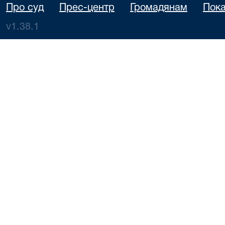
Про суд
Прес-центр
Громадянам
Пока
v1.38.1