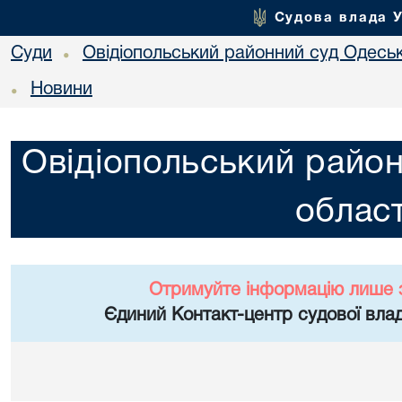
Судова влада 
Суди
Овідіопольський районний суд Одеськ
•
Новини
•
Овідіопольський район
област
Отримуйте інформацію лише 
Єдиний Контакт-центр судової влад