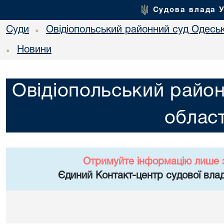
Судова влада 
Суди
Овідіопольський районний суд Одеськ
•
Новини
•
Овідіопольський район
област
Отримуйте інформацію лише 
Єдиний Контакт-центр судової влад