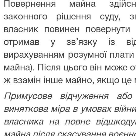
Повернення майна здійсн
законного рішення суду, з
власник повинен повернути 
отримав у зв’язку із ві
вирахуванням розумної плати
майна). Після цього він може 
ж взамін інше майно, якщо це
Примусове відчуження аб
виняткова міра в умовах війн
власника на повне відшкоду
майна після скасування воєнн