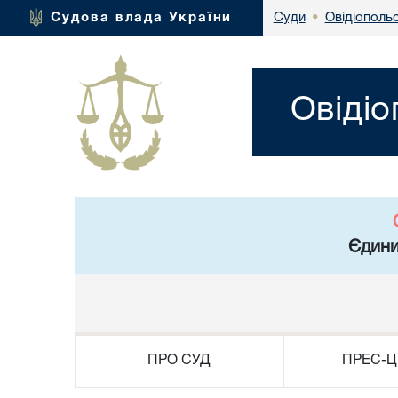
Овідіополь
Судова влада України
Суди
•
Овідіо
Єдини
ПРО СУД
ПРЕС-Ц