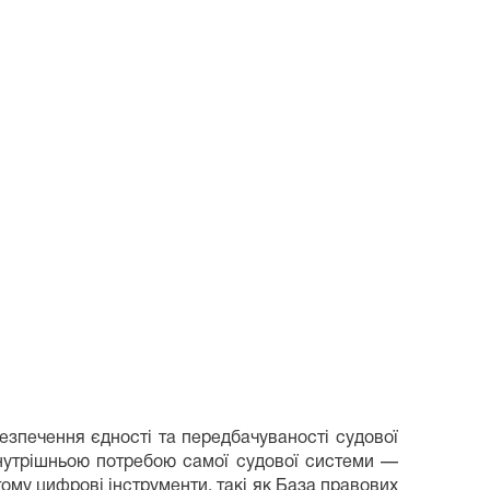
езпечення єдності та передбачуваності судової
внутрішньою потребою самої судової системи —
 тому цифрові інструменти, такі як База правових