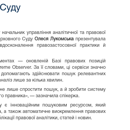
 Суду
 начальник управління аналітичної та правової
Верховного Суду
Олеся Лукомська
презентувала
вдосконалення правозастосовної практики й
ментах — оновленій Базі правових позицій
eme Observer. За її словами, ці сервіси значно
, допомагають здійснювати пошук релевантних
наліз лише за кілька хвилин.
не лише спростити пошук, а й зробити систему
о правника», — зазначила спікерка.
у є інноваційним пошуковим ресурсом, який
а, а також автоматичне виокремлення правових
кації правової аналітики, статей і новин.