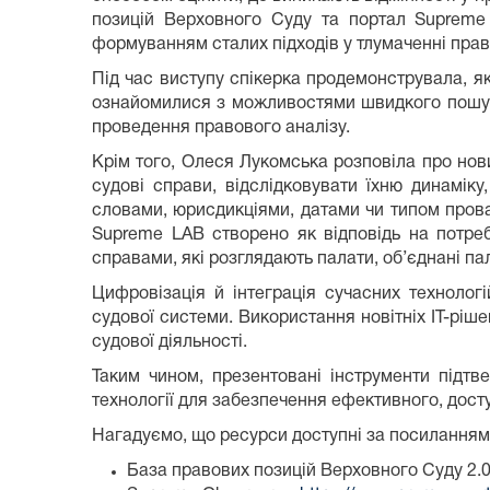
позицій Верховного Суду та портал Supreme 
формуванням сталих підходів у тлумаченні прав
Під час виступу спікерка продемонструвала, я
ознайомилися з можливостями швидкого пошуку
проведення правового аналізу.
Крім того, Олеся Лукомська розповіла про но
судові справи, відслідковувати їхню динамік
словами, юрисдикціями, датами чи типом пров
Supreme LAB створено як відповідь на потреб
справами, які розглядають палати, об’єднані па
Цифровізація й інтеграція сучасних технолог
судової системи. Використання новітніх ІТ-ріше
судової діяльності.
Таким чином, презентовані інструменти підтв
технології для забезпечення ефективного, дост
Нагадуємо, що ресурси доступні за посиланням
База правових позицій Верховного Суду 2.