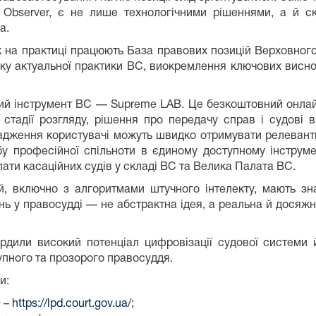
Observer, є не лише технологічними рішеннями, а й с
а.
к на практиці працюють База правових позицій Верховного
 актуальної практики ВС, виокремлення ключових виснов
вий інструмент ВС — Supreme LAB. Це безкоштовний онлайн
у, стадії розгляду, рішення про передачу справ і судов
адження користувачі можуть швидко отримувати релевант
у професійної спільноти в єдиному доступному інструмент
лати касаційних судів у складі ВС та Велика Палата ВС.
ій, включно з алгоритмами штучного інтелекту, мають з
нь у правосудді — не абстрактна ідея, а реальна й досяжна 
ердили високий потенціал цифровізації судової систем
упного та прозорого правосуддя.
и:
0 –
https://lpd.court.gov.ua/
;