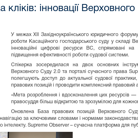
а кліків: інновації Верховного
У межах XII Західноукраїнського юридичного форуму
роботи Касаційного господарського суду у складі 
інноваційні цифрові ресурси ВС, спрямовані на 
підвищення ефективності роботи судової системи.
Спікерка зосередилася на двох основних інстру
Верховного Суду 2.0 та порталі сучасного права Supr
полегшують доступ до актуальної судової практики
правових позицій і проводити комплексний правовий а
«Мета розроблення і вдосконалення цих ресурсів — 
правосуддя більш відкритою та зрозумілою для кожног
Оновлена База правових позицій Верховного Суд
 навігацію за ключовими словами і нормами законодавств
інтелекту. Supreme Observer – сучасна платформа для публі