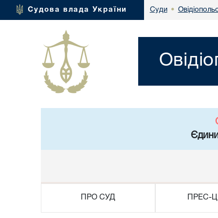
Овідіополь
Судова влада України
Суди
•
Овідіо
Єдини
ПРО СУД
ПРЕС-Ц