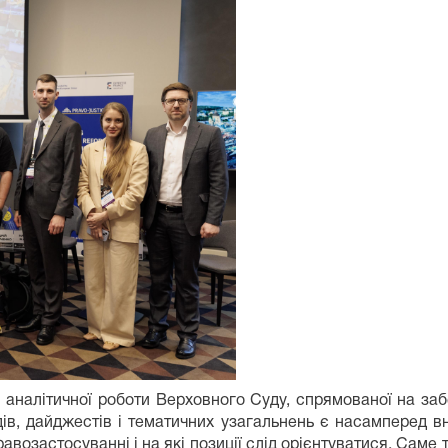
аналітичної роботи Верховного Суду, спрямованої на заб
ядів, дайджестів і тематичних узагальнень є насамперед 
авозастосуванні і на які позиції слід орієнтуватися. Саме