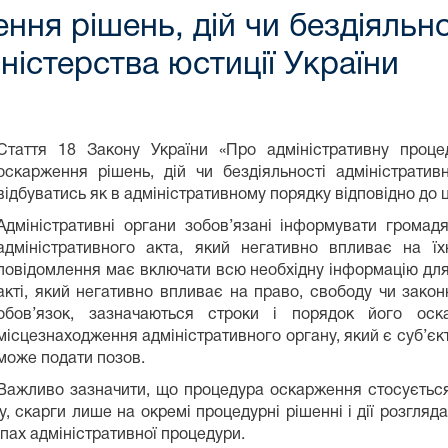
ня рішень, дій чи бездіяльно
іністерства юстиції України
Стаття 18 Закону України «Про адміністративну проце
оскарження рішень, дій чи бездіяльності адміністрати
відбуватись як в адміністративному порядку відповідно до ць
Адміністративні органи зобов’язані інформувати громад
адміністративного акта, який негативно впливає на їх
повідомлення має включати всю необхідну інформацію для
акті, який негативно впливає на право, свободу чи зако
обов’язок, зазначаються строки і порядок його ос
місцезнаходження адміністративного органу, який є суб’єкт
може подати позов.
Важливо зазначити, що процедура оскарження стосується 
му, скарги лише на окремі процедурні рішенні і дії розгля
пах адміністративної процедури.