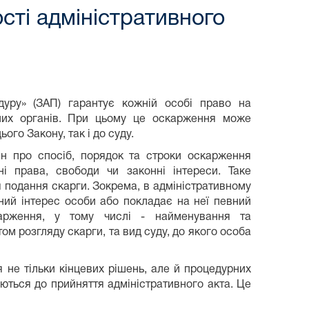
сті адміністративного
дуру» (ЗАП) гарантує кожній особі право на
вних органів. При цьому це оскарження може
ого Закону, так і до суду.
ян про спосіб, порядок та строки оскарження
ні права, свободи чи законні інтереси. Таке
 подання скарги. Зокрема, в адміністративному
нний інтерес особи або покладає на неї певний
карження, у тому числі - найменування та
ом розгляду скарги, та вид суду, до якого особа
не тільки кінцевих рішень, але й процедурних
даються до прийняття адміністративного акта. Це