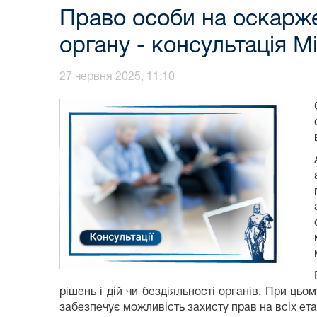
Право особи на оскаржен
органу - консультація М
27 червня 2025, 11:10
рішень і дій чи бездіяльності органів. При цьо
забезпечує можливість захисту прав на всіх ета