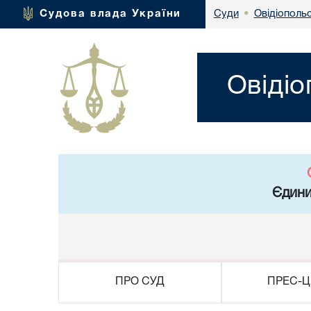
Овідіополь
Судова влада України
Суди
•
Овідіо
Єдини
ПРО СУД
ПРЕС-Ц