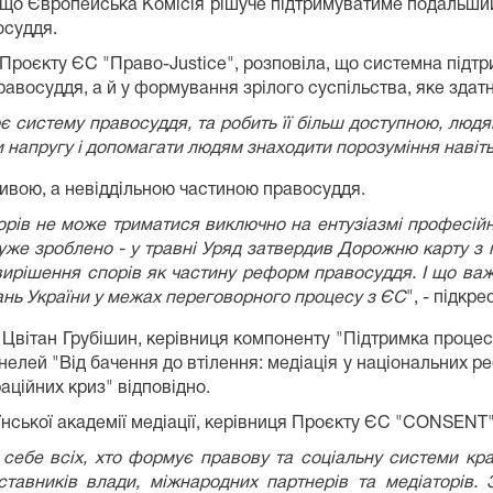
 що Європейська Комісія рішуче підтримуватиме подальший 
осуддя.
Проєкту ЄС "Право-Justice", розповіла, що системна підтри
равосуддя, а й у формування зрілого суспільства, яке здатн
є систему правосуддя, та робить її більш доступною, людя
и напругу і допомагати людям знаходити порозуміння навіт
ативою, а невіддільною частиною правосуддя.
ів не може триматися виключно на ентузіазмі професійни
уже зроблено - у травні Уряд затвердив Дорожню карту з 
вирішення спорів як частину реформ правосуддя. І що ва
зань України у межах переговорного процесу з ЄС
", - підкр
Цвітан Грубішин, керівниця компоненту "Підтримка процесу
елей "Від бачення до втілення: медіація у національних ре
раційних криз" відповідно.
нської академії медіації, керівниця Проєкту ЄС "CONSENT"
себе всіх, хто формує правову та соціальну системи країн
дставників влади, міжнародних партнерів та медіаторів