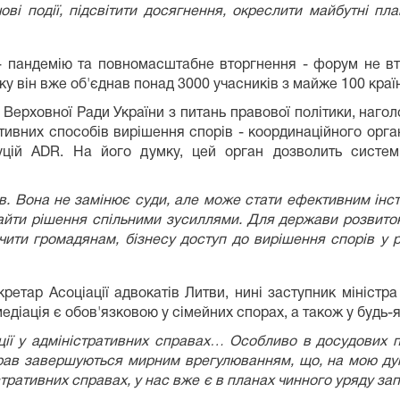
і події, підсвітити досягнення, окреслити майбутні пл
и - пандемію та повномасштабне вторгнення - форум не вт
у він вже об'єднав понад 3000 учасників з майже 100 країн
 Верховної Ради України з питань правової політики, наго
тивних способів вирішення спорів - координаційного орган
туцій ADR. На його думку, цей орган дозволить системн
в. Вона не замінює суди, але може стати ефективним інс
знайти рішення спільними зусиллями. Для держави розвито
ити громадянам, бізнесу доступ до вирішення спорів у р
етар Асоціації адвокатів Литви, нині заступник міністра ю
едіація є обов'язковою у сімейних спорах, а також у будь-як
ії у адміністративних справах… Особливо в досудових пр
прав завершуються мирним врегулюванням, що, на мою дум
стративних справах, у нас вже є в планах чинного уряду з