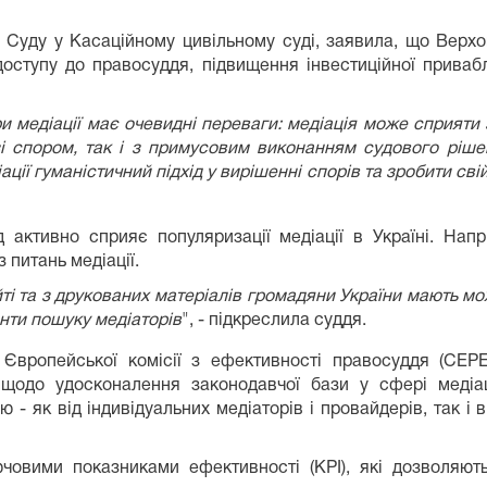
Суду у Касаційному цивільному суді, заявила, що Верхо
доступу до правосуддя, підвищення інвестиційної привабл
и медіації має очевидні переваги: медіація може сприят
зі спором, так і з примусовим виконанням судового ріше
ції гуманістичний підхід у вирішенні спорів та зробити св
активно сприяє популяризації медіації в Україні. Напр
 питань медіації.
айті та з друкованих матеріалів громадяни України мають мо
нти пошуку медіаторів
", - підкреслила суддя.
ї Європейської комісії з ефективності правосуддя (CEPE
) щодо удосконалення законодавчої бази у сфері медіац
 - як від індивідуальних медіаторів і провайдерів, так і в
човими показниками ефективності (KPI), які дозволяють