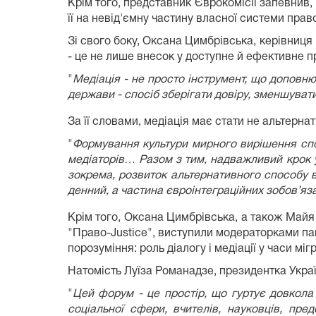
Крім того, представник Єврокомісії запевнив,
її на невід'ємну частину власної системи прав
Зі свого боку, Оксана Цимбрівська, керівниця 
- це не лише внесок у доступне й ефективне п
"
Медіація - не просто інструмент, що доповню
держави - спосіб зберігати довіру, зменшуват
За її словами, медіація має стати не альтерн
"
Формування культури мирного вирішення спор
медіаторів… Разом з тим, надважливий крок 
зокрема, розвиток альтернативного способу 
денний, а частина євроінтеграційних зобов’я
Крім того, Оксана Цимбрівська, а також Майя 
"Право-Justice", виступили модераторками пан
порозуміння: роль діалогу і медіації у часи міг
Натомість Луїза Романадзе, президентка Украї
"
Цей форум - це простір, що гуртує довкола 
соціальної сфери, вчителів, науковців, пре