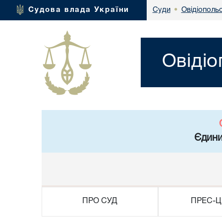
Овідіополь
Судова влада України
Суди
•
Овідіо
Єдини
ПРО СУД
ПРЕС-Ц