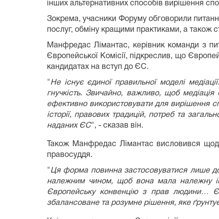
інших альтернативних способів вирішення спо
Зокрема, учасники Форуму обговорили питання
послуг, обміну кращими практиками, а також с
Манфредас Лімантас, керівник команди з пит
Європейської Комісії, підкреслив, що Європей
кандидатах на вступ до ЄС.
"
Не існує єдиної правильної моделі медіації
гнучкість. Звичайно, важливо, щоб медіація 
ефективно використовувати для вирішення спо
історії, правових традицій, потреб та загаль
наданих ЄС
", - сказав він.
Також Манфредас Лімантас висловився щодо 
правосуддя.
"
Ця форма повинна застосовуватися лише до п
належним чином, щоб вона мала належну інф
Європейську конвенцію з прав людини… ЄС
збалансоване та розумне рішення, яке ґрунтує