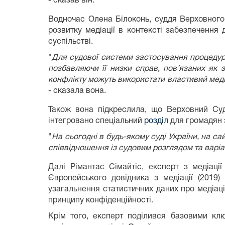
- сказав він.
Водночас Олена Білоконь, суддя Верховного 
розвитку медіації в контексті забезпечення 
суспільстві.
"
Для судової системи застосування процедур
позбавляючи її низки справ, пов’язаних як 
конфлікту можуть використати властивий медіа
- сказала вона.
Також вона підкреслила, що Верховний Суд 
інтегровано спеціальний
розділ
для громадян з
"
На сьогодні в будь-якому суді України, на с
співвідношення із судовим розглядом та варіа
Далі Рімантас Сімайтіс, експерт з медіаці
Європейського довідника з медіації (2019
узагальнення статистичних даних про медіацію
принципу конфіденційності.
Крім того, експерт поділився базовими клю