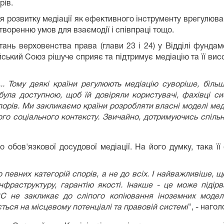
рів.
 розвитку медіації як ефективного інструменту врегулюван
творенню умов для взаємодії і співпраці тощо.
ань верховенства права (глави 23 і 24) у Відділі фунд
ський Союз рішуче сприяє та підтримує медіацію та її висо
... Тому деякі країни регулюють медіацію суворіше, біл
була доступною, щоб їй довіряли користувачі, фахівці си
рів. Ми закликаємо країни розробляти власні моделі медіа
ного соціального контексту. Звичайно, дотримуючись спіль
обов'язкової досудової медіації. На його думку, така ї
евних категорій спорів, а не до всіх. І найважливіше, 
раструктуру, гарантію якості. Інакше - це може підірв
 не закликає до сліпого копіювання іноземних моделе
ться на місцевому потенціалі та правовій системі
", - нагол