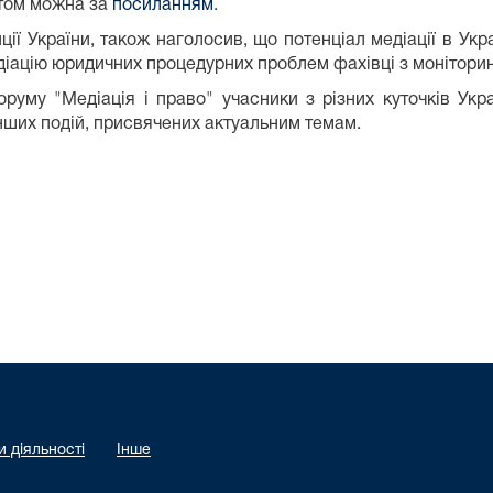
нтом можна за
посиланням
.
ії України, також наголосив, що потенціал медіації в Укра
діацію юридичних процедурних проблем фахівці з моніторин
уму "Медіація і право" учасники з різних куточків Укра
нших подій, присвячених актуальним темам.
 діяльності
Інше