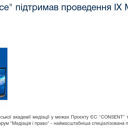
ce" підтримав проведення IX
нської академії медіації у межах Проєкту ЄС "CONSENT" 
ум "Медіація і право" - наймасштабніша спеціалізована под