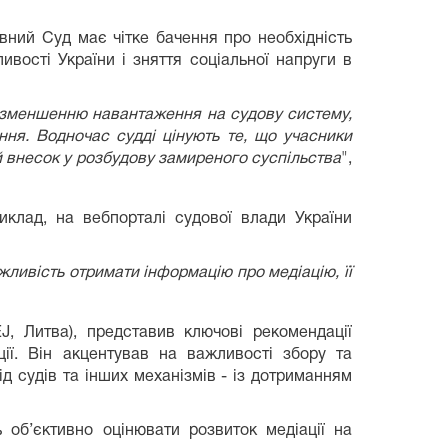
вний Суд має чітке бачення про необхідність
ивості України і зняття соціальної напруги в
и зменшенню навантаження на судову систему,
ння. Водночас судді цінують те, що учасники
ій внесок у розбудову замиреного суспільства
",
иклад, на вебпорталі судової влади України
жливість отримати інформацію про медіацію, її
J, Литва), представив ключові рекомендації
ії. Він акцентував на важливості збору та
ід судів та інших механізмів - із дотриманням
 об’єктивно оцінювати розвиток медіації на