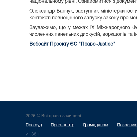
національному рівні. Ознайомитися з докуме
Олександр Банчук, заступник міністерки юстиц
контексті повноцінного запуску закону про ме
Зауважимо, що у межах IX Міжнародного Фор
численних панельних дискусій, воркшопів та і
Вебсайт Проєкту ЄС "Право-Justice"
2026 © Всі права захищені
Про суд
Прес-центр
Громадянам
Показники
v1.38.1