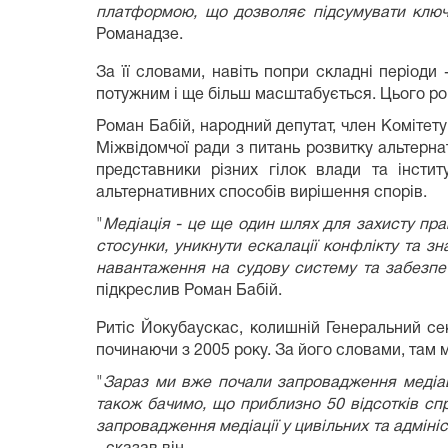
платформою, що дозволяє підсумувати ключов
Романадзе.
За її словами, навіть попри складні період
потужним і ще більш масштабується. Цього рок
Роман Бабій, народний депутат, член Комітету
Міжвідомчої ради з питань розвитку альтерна
представники різних гілок влади та інсти
альтернативних способів вирішення спорів.
"
Медіація - це ще один шлях для захисту пра
стосунки, уникнути ескалації конфлікту та 
навантаження на судову систему та забезпеч
підкреслив Роман Бабій.
Ритіс Йокубаускас, колишній Генеральний секр
починаючи з 2005 року. За його словами, там м
"
Зараз ми вже почали запровадження медіац
також бачимо, що приблизно 50 відсотків с
запровадження медіації у цивільних та адміні