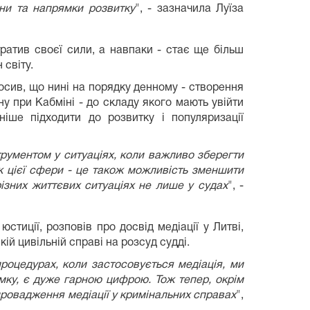
ани та напрямки розвитку
", - зазначила Луїза
ратив своєї сили, а навпаки - стає ще більш
 світу.
лосив, що нині на порядку денному - створення
у при Кабміні - до складу якого мають увійти
іше підходити до розвитку і популяризації
трументом у ситуаціях, коли важливо зберегти
к цієї сфери - це також можливість зменшити
ізних життєвих ситуаціях не лише у судах
", -
стиції, розповів про досвід медіації у Литві,
ій цивільній справі на розсуд судді.
оцедурах, коли застосовується медіація, ми
ку, є дуже гарною цифрою. Тож тепер, окрім
апровадження медіації у кримінальних справах
",