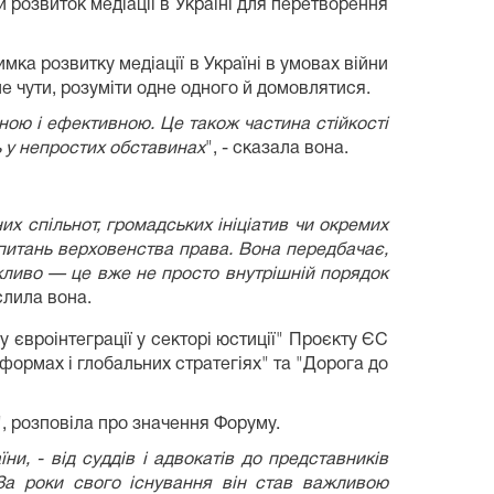
розвиток медіації в Україні для перетворення
мка розвитку медіації в Україні в умовах війни
е чути, розуміти одне одного й домовлятися.
ною і ефективною. Це також частина стійкості
ь у непростих обставинах
", - сказала вона.
х спільнот, громадських ініціатив чи окремих
питань верховенства права. Вона передбачає,
жливо — це вже не просто внутрішній порядок
еслила вона.
 євроінтеграції у секторі юстиції" Проєкту ЄС
формах і глобальних стратегіях" та "Дорога до
, розповіла про значення Форуму.
и, - від суддів і адвокатів до представників
. За роки свого існування він став важливою