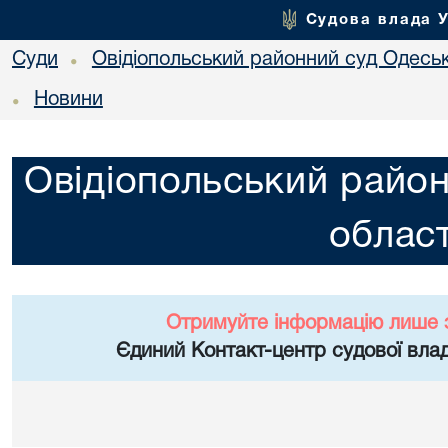
Судова влада 
Суди
Овідіопольський районний суд Одеськ
•
Новини
•
Овідіопольський район
област
Отримуйте інформацію лише 
Єдиний Контакт-центр судової влад