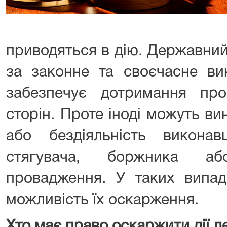
приводяться в дію. Державний
за законне та своєчасне ви
забезпечує дотримання пр
сторін. Проте іноді можуть вин
або бездіяльність викона
стягувача, боржника аб
провадження. У таких випад
можливість їх оскарження.
Хто має право оскаржити дії 