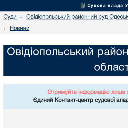
Судова влада 
Суди
Овідіопольський районний суд Одеськ
•
Новини
•
Овідіопольський район
област
Отримуйте інформацію лише 
Єдиний Контакт-центр судової влад