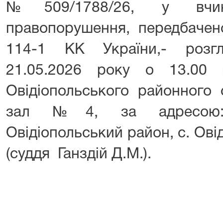
№509/1788/26, у вчине
правопорушення, передбачено
114-1 КК України,- розгл
21.05.2026 року о 13.00 
Овідіопольського районного 
зал №4, за адресою: 
Овідіопольський район, с. Овід
(суддя Ганздій Д.М.).