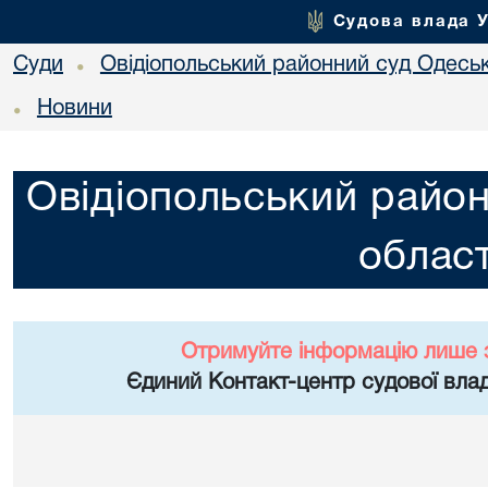
Судова влада 
Суди
Овідіопольський районний суд Одеськ
•
Новини
•
Овідіопольський район
област
Отримуйте інформацію лише 
Єдиний Контакт-центр судової влад