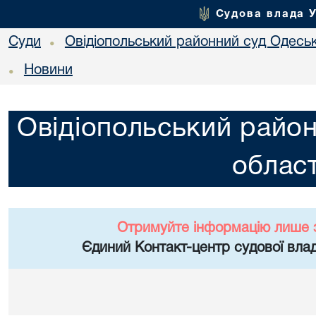
Судова влада 
Суди
Овідіопольський районний суд Одеськ
•
Новини
•
Овідіопольський район
област
Отримуйте інформацію лише 
Єдиний Контакт-центр судової влад