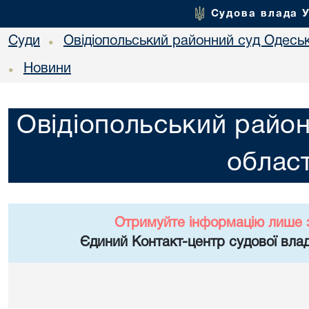
Судова влада 
Суди
Овідіопольський районний суд Одеськ
•
Новини
•
Овідіопольський район
област
Отримуйте інформацію лише 
Єдиний Контакт-центр судової влад