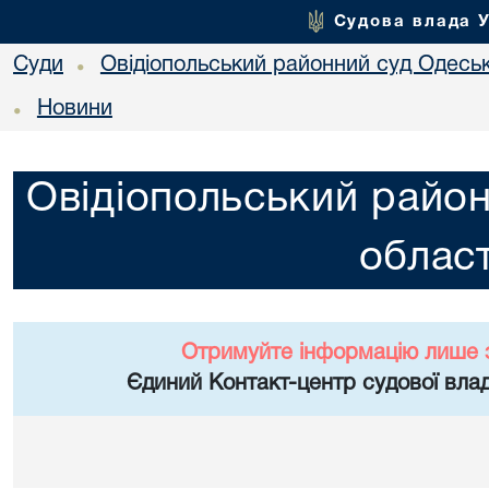
Судова влада 
Суди
Овідіопольський районний суд Одеськ
•
Новини
•
Овідіопольський район
област
Отримуйте інформацію лише 
Єдиний Контакт-центр судової влад