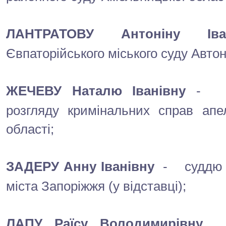
ЛАНТРАТОВУ Антоніну Іван
Євпаторійського міського суду Авто
ЖЕЧЕВУ Наталю Іванівну
-
розгляду кримінальних справ апел
області;
ЗАДЕРУ Анну Іванівну
-
суддю 
міста Запоріжжя (у відставці);
ЛАПУ Раїсу Володимирівну