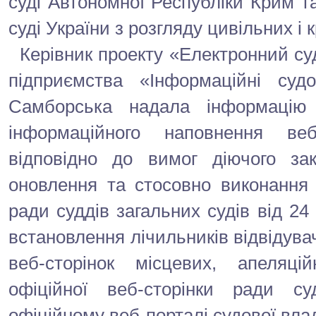
суді Автономної Республіки Крим 
суді України з розгляду цивільних і
Керівник проекту «Електронний суд
підприємства «Інформаційні суд
Самборська надала інформацію
інформаційного наповнення веб
відповідно до вимог діючого зак
оновлення та стосовно виконання 
ради суддів загальних судів від 2
встановлення лічильників відвідувач
веб-сторінок місцевих, апеляці
офіційної веб-сторінки ради су
офіційному веб-порталі судової вла