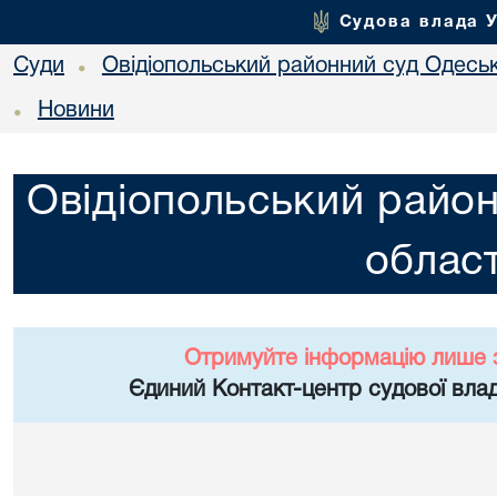
Судова влада 
Суди
Овідіопольський районний суд Одеськ
•
Новини
•
Овідіопольський район
област
Отримуйте інформацію лише 
Єдиний Контакт-центр судової влад