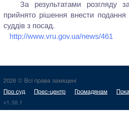
За результатами розгляду заз
прийнято рішення внести подання 
суддів з посад.
http://www.vru.gov.ua/news/461
2026 © Всі права захищені
Про суд
Прес-центр
Громадянам
Пока
v1.38.1