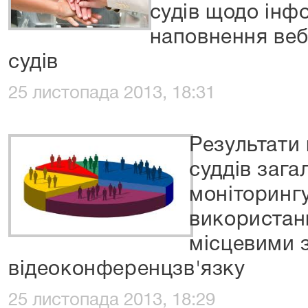
судів щодо інф
наповнення веб
судів
25 листопада 2013, 18:31
Результати
суддів зага
моніторинг
використан
місцевими 
відеоконференцзв'язку
25 листопада 2013, 18:29