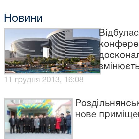
Новини
Відбула
конфере
досконал
змінюєт
11 грудня 2013, 16:08
Роздільнянськ
нове приміще