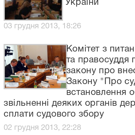
України
03 грудня 2013, 18:26
Комітет з пита
та правосуддя 
закону про внес
Закону "Про су
встановлення 
звільненні деяких органів де
сплати судового збору
02 грудня 2013, 22:28