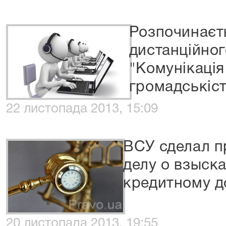
Розпочинаєт
дистанційног
"Комунікація 
громадськіс
22 листопада 2013, 15:09
ВСУ сделал п
делу о взыск
кредитному д
20 листопада 2013, 19:55