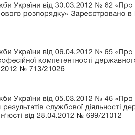
и України від 30.03.2012 № 62 «Про
ового розпорядку» Зареєстровано в М
би України від 06.04.2012 № 65 «Про
професійної компетентності державно
5.2012 № 713/21026
и України від 05.03.2012 № 46 «Про
 результатів службової діяльності д
н’юсті від 28.04.2012 № 699/21012