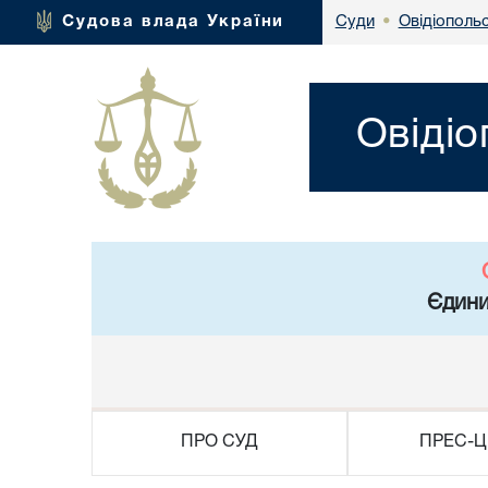
Овідіополь
Судова влада України
Суди
•
Овідіо
Єдини
ПРО СУД
ПРЕС-Ц