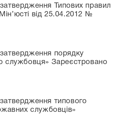
 затвердження Типових правил
ін’юсті від 25.04.2012 №
 затвердження порядку
го службовця» Зареєстровано
 затвердження типового
ержавних службовців»