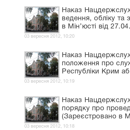
Наказ Нацдержслуж
ведення, обліку та
в Мін’юсті від 27.0
03 вересня 2012, 10:20
Наказ Нацдержслужб
положення про служ
Республіки Крим аб
03 вересня 2012, 10:19
Наказ Нацдержслужб
порядку про провед
(Зареєстровано в Мі
03 вересня 2012, 10:18