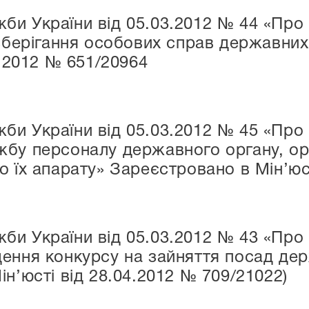
би України від 05.03.2012 № 44 «Про
 зберігання особових справ державни
4.2012 № 651/20964
и України від 05.03.2012 № 45 «Про
бу персоналу державного органу, ор
о їх апарату» Зареєстровано в Мін’юс
и України від 05.03.2012 № 43 «Про
ення конкурсу на зайняття посад де
н’юсті від 28.04.2012 № 709/21022)