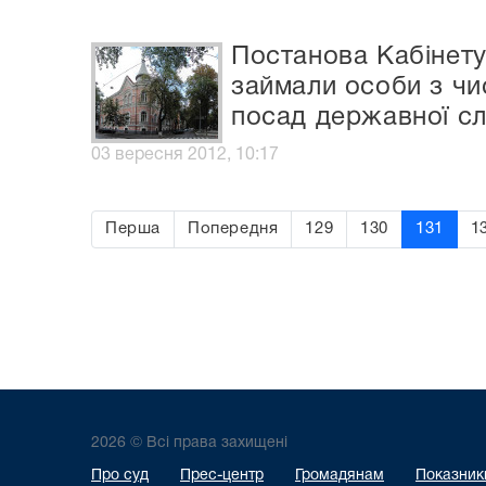
Постанова Кабінету 
займали особи з чи
посад державної с
03 вересня 2012, 10:17
Перша
Попередня
129
130
131
1
2026 © Всі права захищені
Про суд
Прес-центр
Громадянам
Показники