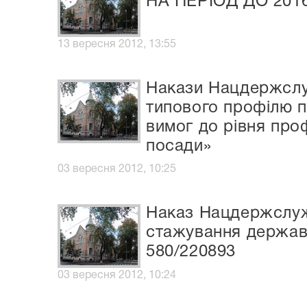
НА ПЕРІОД ДО 201
13 вересня 2012, 13:55
Накази Нацдержслуж
типового профілю п
вимог до рівня проф
посади»
03 вересня 2012, 10:25
Наказ Нацдержслуж
стажування державн
580/220893
03 вересня 2012, 10:24