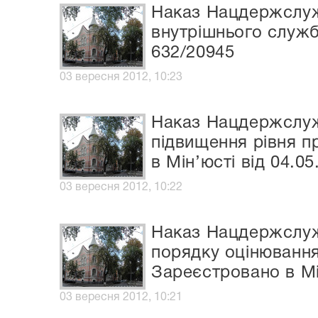
Наказ Нацдержслужб
внутрішнього служб
632/20945
03 вересня 2012, 10:23
Наказ Нацдержслуж
підвищення рівня 
в Мін’юсті від 04.0
03 вересня 2012, 10:22
Наказ Нацдержслужб
порядку оцінювання
Зареєстровано в Мі
03 вересня 2012, 10:21