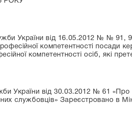
6 РОКУ
би України від 16.05.2012 № № 91, 
рофесійної компетентності посади кер
есійної компетентності осіб, які прет
би України від 30.03.2012 № 61 «Про
их службовців» Зареєстровано в Мін’