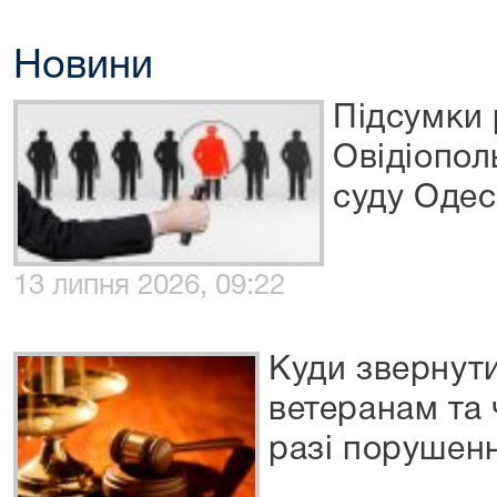
Новини
Підсумки
Овідіопол
суду Одес
13 липня 2026, 09:22
Куди звернути
ветеранам та 
разі порушен