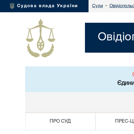
Овідіополь
Судова влада України
Суди
•
Овідіо
Єдини
ПРО СУД
ПРЕС-Ц