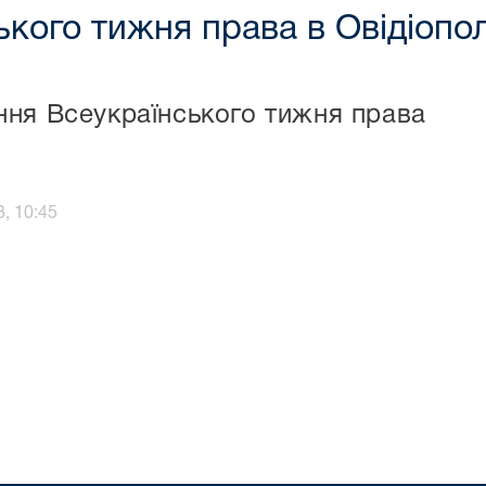
ького тижня права в Овідіоп
ня Всеукраїнського тижня права
, 10:45