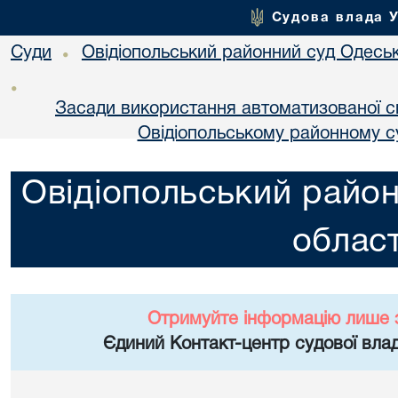
Судова влада 
Суди
Овідіопольський районний суд Одеськ
•
•
Засади використання автоматизованої с
Овідіопольському районному су
Овідіопольський район
област
Отримуйте інформацію лише 
Єдиний Контакт-центр судової влад