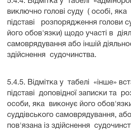
5.4.4. Відмітка у табелі «адмінб
виключно голові суду ( особі, яка
підставі розпорядження голови су
його обов'язки) щодо участі в дія
самоврядування або іншій діяльнос
здійснення судочинства.
5.4.5. Відмітка у табелі «інше» 
підставі доповідної записки та ро
особи, яка виконує його обов'язки
суддівського самоврядування, або 
пов'язана із здійснення судочинст